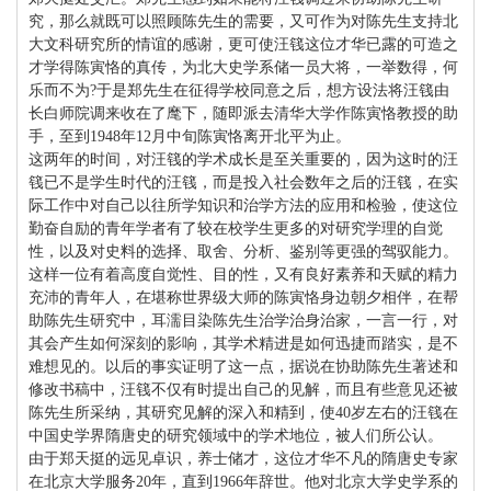
究，那么就既可以照顾陈先生的需要，又可作为对陈先生支持北
大文科研究所的情谊的感谢，更可使汪篯这位才华已露的可造之
才学得陈寅恪的真传，为北大史学系储一员大将，一举数得，何
乐而不为?于是郑先生在征得学校同意之后，想方设法将汪篯由
长白师院调来收在了麾下，随即派去清华大学作陈寅恪教授的助
手，至到1948年12月中旬陈寅恪离开北平为止。
这两年的时间，对汪篯的学术成长是至关重要的，因为这时的汪
篯已不是学生时代的汪篯，而是投入社会数年之后的汪篯，在实
际工作中对自己以往所学知识和治学方法的应用和检验，使这位
勤奋自励的青年学者有了较在校学生更多的对研究学理的自觉
性，以及对史料的选择、取舍、分析、鉴别等更强的驾驭能力。
这样一位有着高度自觉性、目的性，又有良好素养和天赋的精力
充沛的青年人，在堪称世界级大师的陈寅恪身边朝夕相伴，在帮
助陈先生研究中，耳濡目染陈先生治学治身治家，一言一行，对
其会产生如何深刻的影响，其学术精进是如何迅捷而踏实，是不
难想见的。以后的事实证明了这一点，据说在协助陈先生著述和
修改书稿中，汪篯不仅有时提出自己的见解，而且有些意见还被
陈先生所采纳，其研究见解的深入和精到，使40岁左右的汪篯在
中国史学界隋唐史的研究领域中的学术地位，被人们所公认。
由于郑天挺的远见卓识，养士储才，这位才华不凡的隋唐史专家
在北京大学服务20年，直到1966年辞世。他对北京大学史学系的