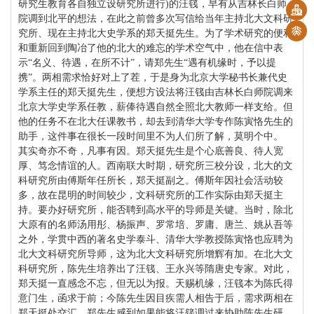
研究生教育各自独立设研究所进行)的汪篯，早有从吉林长白师
院调到北平的想法，在此之前曾多次写信给当年主持北大文科研
究所、现在主持北大史学系的郑天挺先生。为了学术研究的便利
和重新回到陶冶了他的北大的难忘的学术空气中，他在信中表
示“名义、待遇，在所不计”，请郑先生“遇有机缘时，予以提
携”。两相需求恰好对上了茬，于是身为北京大学秘书长兼代史
学系主任的郑天挺先生，便想方设法将汪篯由吉林长白师院调来
北京大学史学系任教，薪俸待遇自然全照北大教师一样支给。但
他的任务不在北大任课教书，却去到清华大学专作陈寅恪先生的
助手，这件事在很长一段时间里不为人们所了解，莫明个中。
其实奇亦不奇，凡事有因。郑天挺先生是个心底善良、待人宽
厚、笃念情谊的人。西南联大时期，研究所三校分设，北大的文
科研究所由傅斯年任所长，郑天挺副之。傅斯年因社会活动较
多，故在昆明的时间较少，文科研究所的工作实际由郑天挺主
持。要办好研究所，能否聘到高水平的导师是关键。当时，除北
大原有的名师汤用彤、杨振声、罗常培、罗庸、唐兰、姚从吾等
之外，学贯中西的著名史学泰斗、清华大学教授陈寅恪也应聘为
北大文科研究所导师，这为北大文科研究所增辉有加。在北大文
科研究所，陈先生培养出了汪篯、王永兴等隋唐史专家。对此，
郑天挺一直感念不忘，但无以为报。天赐机缘，汪篯本为陈氏得
意门生，函求于前；今陈先生因目疾需人相告于后，需求两相在
郑天挺处交汇。郑先生感到如果能将汪篯调过来协助陈先生研