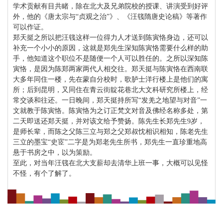
学术贡献有目共睹，除在北大及兄弟院校的授课、讲演受到好评
外，他的《唐太宗与“贞观之治”》、《汪篯隋唐史论稿》等著作
可以作证。
郑天挺之所以把汪篯这样一位得力人才送到陈寅恪身边，还可以
补充一个小小的原因，这就是郑先生深知陈寅恪需要什么样的助
手，他知道这个职位不是随便一个人可以胜任的。之所以深知陈
寅恪，是因为陈郑两家两代人相交往。郑天挺与陈寅恪在西南联
大多年同住一楼，先在蒙自分校时，歌胪士洋行楼上是他们的寓
所；后到昆明，又同住在青云街靛花巷北大文科研究所楼上，经
常交谈和往还。一日晚间，郑天挺持所写“发羌之地望与对音”一
文就教于陈寅恪。陈寅恪为之订正梵文对音及佛经名称多处，第
二天即送还郑天挺，并对该文给予赞扬。陈先生长郑先生9岁，
是师长辈，而陈之父陈三立与郑之父郑叔忱相识相知，陈老先生
三立的墨宝“史宧”二字是为郑老先生所书，郑先生一直珍重地高
悬于书房之中，以为策励。
至此，对当年汪篯在北大支薪却去清华上班一事，大概可以见怪
不怪，有个了解了。