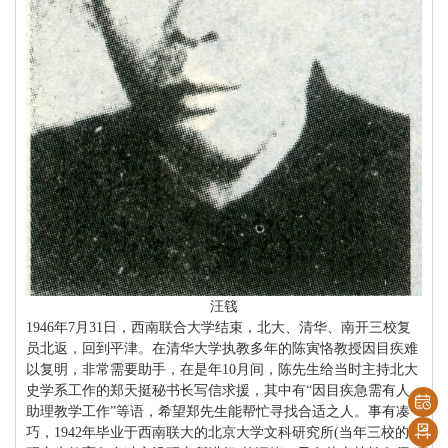
汪篯
1946年7月31日，西南联合大学结束，北大、清华、南开三校复
员北返，回到平津。在清华大学执教多年的陈寅恪教授因目疾难
以复明，非常需要助手，在是年10月间，陈先生给当时主持北大
史学系工作的郑天挺秘书长写信求援，其中有“因目疾急需有人
助理教学工作”等语，希望郑先生能帮忙寻找合适之人。事有凑
巧，1942年毕业于西南联大的北京大学文科研究所(当年三校的