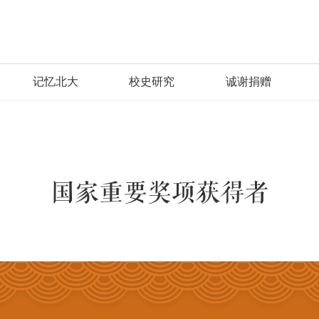
记忆北大
校史研究
诚谢捐赠
国家重要奖项获得者