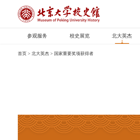
参观服务
校史展览
北大英杰
首页
>
北大英杰
>
国家重要奖项获得者