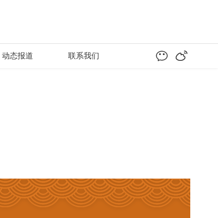
动态报道
联系我们